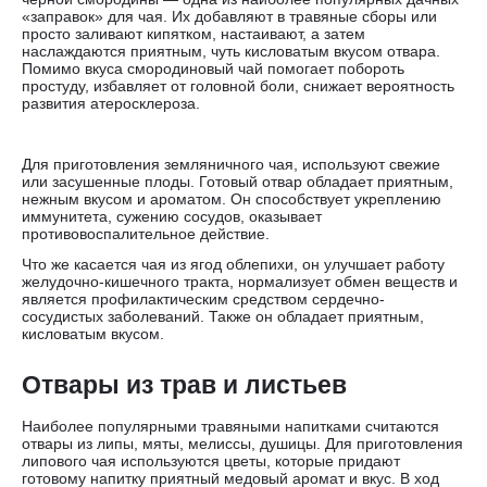
«заправок» для чая. Их добавляют в травяные сборы или
просто заливают кипятком, настаивают, а затем
наслаждаются приятным, чуть кисловатым вкусом отвара.
Помимо вкуса смородиновый чай помогает побороть
простуду, избавляет от головной боли, снижает вероятность
развития атеросклероза.
Для приготовления земляничного чая, используют свежие
или засушенные плоды. Готовый отвар обладает приятным,
нежным вкусом и ароматом. Он способствует укреплению
иммунитета, сужению сосудов, оказывает
противовоспалительное действие.
Что же касается чая из ягод облепихи, он улучшает работу
желудочно-кишечного тракта, нормализует обмен веществ и
является профилактическим средством сердечно-
сосудистых заболеваний. Также он обладает приятным,
кисловатым вкусом.
Отвары из трав и листьев
Наиболее популярными травяными напитками считаются
отвары из липы, мяты, мелиссы, душицы. Для приготовления
липового чая используются цветы, которые придают
готовому напитку приятный медовый аромат и вкус. В ход