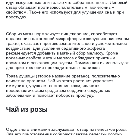
идут высушенные или только что собранные цветы. Липовый
отвар обладает противовоспалительным, мочегонным
свойством. Также его используют для улучшения сна и при
простудах.
Сбор из мяты нормализует пищеварение, способствует
подавлению патогенной микрофлоры в желудочно-кишечном
тракте, оказывает противовоспалительное и успокоительное
воздействие. Для усиления седативного эффекта
рекомендуется добавить в мятный сбор мелиссу. Кроме
полезных свойств мята и мелисса обладают приятным
ароматом и освежающим вкусом. Помимо чая их используют
для приготовления прохладительных напитков.
Трава душицы (второе название орегано), положительно
влияет на организм. Чай из этого растения укрепляет
иммунитет, улучшает состояние кожи, является
профилактическим средством сердечно-сосудистых
заболеваний и помогает побороть простуду.
Чай из розы
Отдельного внимания заслуживает отвар из лепестков розы.
Для его приготовления собирают свежие лепестки особых