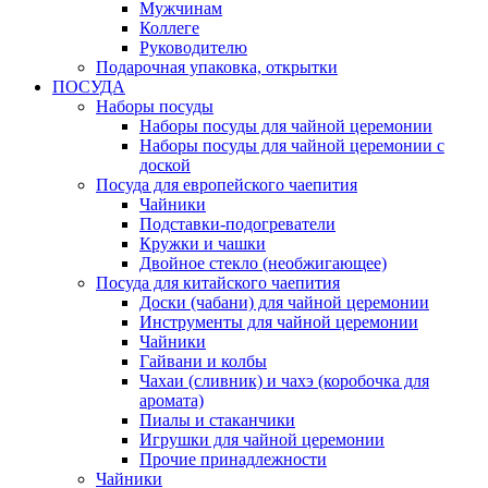
Мужчинам
Коллеге
Руководителю
Подарочная упаковка, открытки
ПОСУДА
Наборы посуды
Наборы посуды для чайной церемонии
Наборы посуды для чайной церемонии с
доской
Посуда для европейского чаепития
Чайники
Подставки-подогреватели
Кружки и чашки
Двойное стекло (необжигающее)
Посуда для китайского чаепития
Доски (чабани) для чайной церемонии
Инструменты для чайной церемонии
Чайники
Гайвани и колбы
Чахаи (сливник) и чахэ (коробочка для
аромата)
Пиалы и стаканчики
Игрушки для чайной церемонии
Прочие принадлежности
Чайники