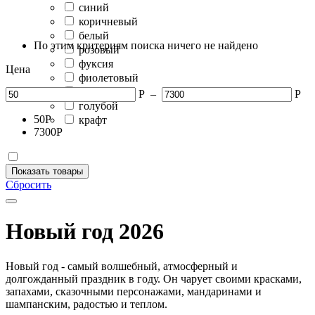
синий
коричневый
белый
По этим критериям поиска ничего не найдено
розовый
фуксия
Цена
фиолетовый
сиреневый
Р
–
Р
голубой
50
Р
крафт
7300
Р
Показать товары
Сбросить
Новый год 2026
Новый год - самый волшебный, атмосферный и
долгожданный праздник в году. Он чарует своими красками,
запахами, сказочными персонажами, мандаринами и
шампанским, радостью и теплом.