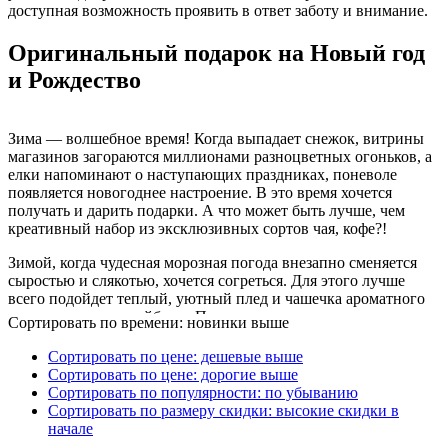
доступная возможность проявить в ответ заботу и внимание.
Оригинальный подарок на Новый год
и Рождество
Зима — волшебное время! Когда выпадает снежок, витрины
магазинов загораются миллионами разноцветных огоньков, а
елки напоминают о наступающих праздниках, поневоле
появляется новогоднее настроение. В это время хочется
получать и дарить подарки. А что может быть лучше, чем
креативный набор из эксклюзивных сортов чая, кофе?!
Зимой, когда чудесная морозная погода внезапно сменяется
сыростью и слякотью, хочется согреться. Для этого лучше
всего подойдет теплый, уютный плед и чашечка ароматного
пуэра, улуна или ройбуша. Поэтому неудивительно, что в
Сортировать по времени: новинки выше
интернет-магазине «Семь чашек» очень часто на Новый год,
Рождество клиенты хотят купить подарки из чая и кофе в
Сортировать по цене: дешевые выше
необычной упаковке. В нашем каталоге представлены
Сортировать по цене: дорогие выше
подарочные коробки, букеты, корзины и даже презенты в
Сортировать по популярности: по убыванию
форме торта, корабля или веера.
Сортировать по размеру скидки: высокие скидки в
начале