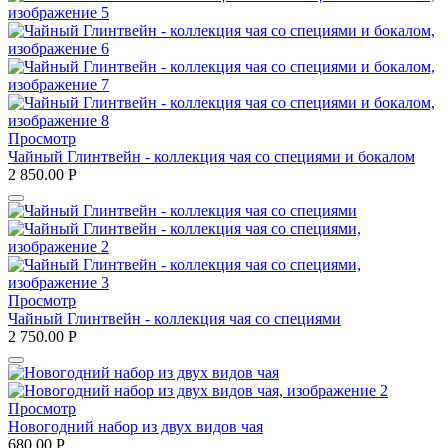
Заказать новогодний подарок из кофе и
чая с доставкой
В каталоге нашего магазина представлены оригинальные
подарки на Рождество, Новый год. Разнообразие вариантов и
цен позволяет выбрать оптимальный вариант для всех членов
Просмотр
семьи, коллег, друзей. Мы производим доставку по Москве и
Чайный Глинтвейн - коллекция чая со специями и бокалом
всем населенным пунктам России. Ее стоимость зависит от
2 850.00
Р
региона вашего проживания, тарифов транспортной
компании, суммы заказа. С нашей помощью атмосфера в
вашем доме будет по-настоящему новогодней.
Просмотр
Чайный Глинтвейн - коллекция чая со специями
2 750.00
Р
Просмотр
Новогодний набор из двух видов чая
680.00
Р