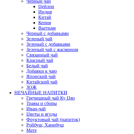
Черный чай
Цейлон
Индия
Китай
Кения
Вьетнам
Черный с добавками
Зеленый чай
Зеленый с добавками
Зеленый чай с жасмином
Связанный чай
Красный чай
Белый чай
Добавки к чаю
Японский чай
Китайский чай
ЗОЖ
НЕЧАЙНЫЕ НАПИТКИ
Гречишный чай Ку Цяо
Травы и сборы
Иван-чай
Цветы и ягоды
Фруктовый чай (напиток)
Ройбуш, Ханибуш
Мате