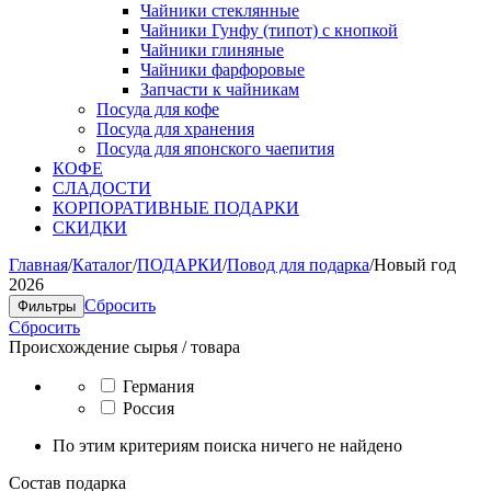
Чайники стеклянные
Чайники Гунфу (типот) с кнопкой
Чайники глиняные
Чайники фарфоровые
Запчасти к чайникам
Посуда для кофе
Посуда для хранения
Посуда для японского чаепития
КОФЕ
СЛАДОСТИ
КОРПОРАТИВНЫЕ ПОДАРКИ
СКИДКИ
Главная
/
Каталог
/
ПОДАРКИ
/
Повод для подарка
/
Новый год
2026
Сбросить
Фильтры
Сбросить
Происхождение сырья / товара
Германия
Россия
По этим критериям поиска ничего не найдено
Состав подарка