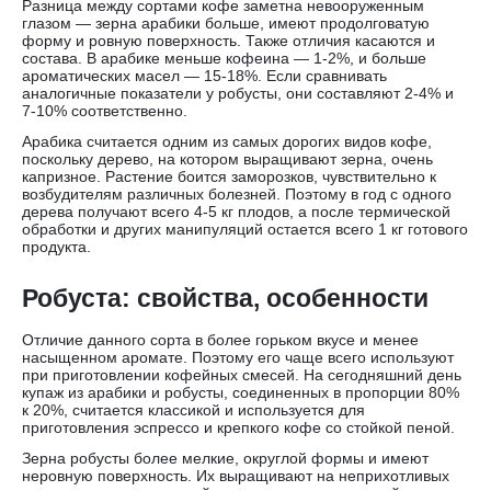
Разница между сортами кофе заметна невооруженным
глазом — зерна арабики больше, имеют продолговатую
форму и ровную поверхность. Также отличия касаются и
состава. В арабике меньше кофеина — 1-2%, и больше
ароматических масел — 15-18%. Если сравнивать
аналогичные показатели у робусты, они составляют 2-4% и
7-10% соответственно.
Арабика считается одним из самых дорогих видов кофе,
поскольку дерево, на котором выращивают зерна, очень
капризное. Растение боится заморозков, чувствительно к
возбудителям различных болезней. Поэтому в год с одного
дерева получают всего 4-5 кг плодов, а после термической
обработки и других манипуляций остается всего 1 кг готового
продукта.
Робуста: свойства, особенности
Отличие данного сорта в более горьком вкусе и менее
насыщенном аромате. Поэтому его чаще всего используют
при приготовлении кофейных смесей. На сегодняшний день
купаж из арабики и робусты, соединенных в пропорции 80%
к 20%, считается классикой и используется для
приготовления эспрессо и крепкого кофе со стойкой пеной.
Зерна робусты более мелкие, округлой формы и имеют
неровную поверхность. Их выращивают на неприхотливых