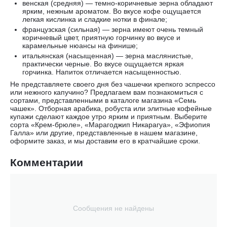
венская (средняя) — темно-коричневые зерна обладают
ярким, нежным ароматом. Во вкусе кофе ощущается
легкая кислинка и сладкие нотки в финале;
французская (сильная) — зерна имеют очень темный
коричневый цвет, приятную горчинку во вкусе и
карамельные нюансы на финише;
итальянская (насыщенная) — зерна маслянистые,
практически черные. Во вкусе ощущается яркая
горчинка. Напиток отличается насыщенностью.
Не представляете своего дня без чашечки крепкого эспрессо
или нежного капучино? Предлагаем вам познакомиться с
сортами, представленными в каталоге магазина «Семь
чашек». Отборная арабика, робуста или элитные кофейные
купажи сделают каждое утро ярким и приятным. Выберите
сорта «Крем-брюле», «Марагоджип Никарагуа», «Эфиопия
Галла» или другие, представленные в нашем магазине,
оформите заказ, и мы доставим его в кратчайшие сроки.
Комментарии
Сообщения не найдены