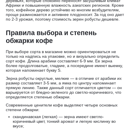
деревьях, которые спокойно переносят засушливый климат
Африки и повышенную влажность азиатских регионов. Кроме
того, кофейное дерево устойчиво ко многим возбудителям,
проще размножается и активнее плодоносит. За год оно дает
по 2-3 урожая, поэтому стоимость зерен робусты дешевле.
Правила выбора и степень
обжарки кофе
При выборе сорта в магазине можно ориентироваться не
только на надпись на упаковке, но и визуально определить
сорт кофе. Длина арабики составляет 6-9 мм. Ее зерна
более продолговатые, гладкие, а посередине имеют выемку,
которая напоминает букву S.
Зерна робусты округлые, мелкие — в отличие от арабики их
размер составляет 3-5 мм, а ямка по центру напоминает
прямую линию. Также данный сорт отличается цветом — он
варьируется от бледно-зеленого до светло-коричневого, что
определяется степенью обжарки.
Современные ценители кофе выделяют четыре основных
степени обжарки:
скандинавская (легкая) — зерна имеют светло-
коричневый цвет, тонкий аромат и легкую кислинку во
вкусе;