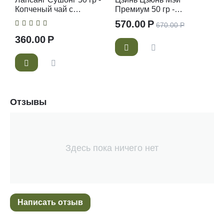
Копченый чай с
Премиум 50 гр -
золотыми типсами -
Золотые брови -
570.00
Р
670.00
Р
Китайский красный чай
Китайский красный чай
360.00
Р
Отзывы
Здесь пока ничего нет
Написать отзыв