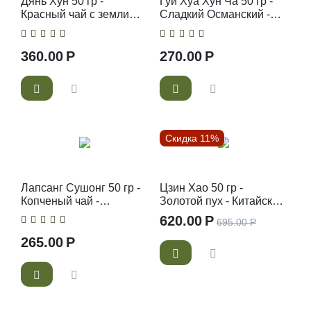
Дянь Хун 50 гр -
Гуй Хуа Хун Ча 50 гр -
Красный чай с земли
Сладкий Османский -
Дянь - Китайский
Китайский красный чай
красный чай
360.00
Р
270.00
Р
Скидка 11%
Лапсанг Сушонг 50 гр -
Цзин Хао 50 гр -
Копченый чай -
Золотой пух - Китайский
Китайский красный чай
красный чай
620.00
Р
695.00
Р
265.00
Р