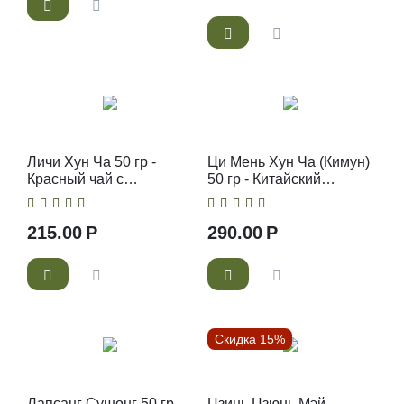
Личи Хун Ча 50 гр -
Ци Мень Хун Ча (Кимун)
Красный чай с
50 гр - Китайский
ароматом Личи
красный чай
215.00
Р
290.00
Р
Скидка 15%
Лапсанг Сушонг 50 гр -
Цзинь Цзюнь Мэй