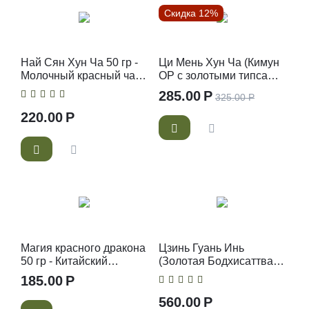
Скидка 12%
Най Сян Хун Ча 50 гр -
Ци Мень Хун Ча (Кимун
Молочный красный чай -
ОР с золотыми типсами)
Китайский красный чай
50 гр - Китайский
285.00
Р
325.00
Р
красный чай
220.00
Р
Магия красного дракона
Цзинь Гуань Инь
50 гр - Китайский
(Золотая Бодхисаттва)
красный чай
50 гр
185.00
Р
560.00
Р