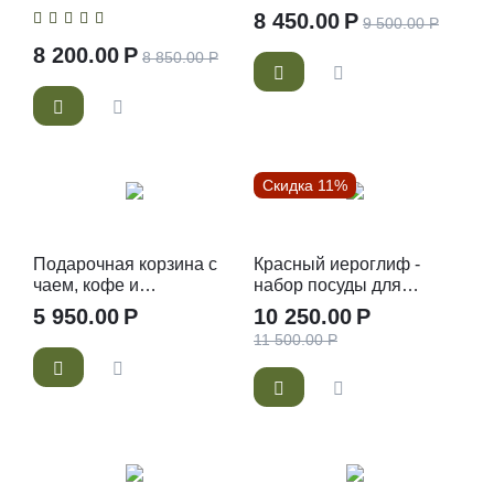
для чайной церемонии
чая для чайной
8 450.00
Р
9 500.00
Р
церемонии
8 200.00
Р
8 850.00
Р
Скидка 11%
Подарочная корзина с
Красный иероглиф -
чаем, кофе и
набор посуды для
сладостями -
чайной церемонии
5 950.00
Р
10 250.00
Р
Подарочный набор чая
11 500.00
Р
и кофе Золотое руно