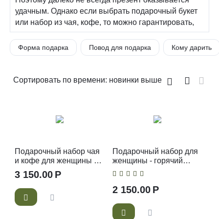
удачным. Однако если выбрать подарочный букет
или набор из чая, кофе, то можно гарантировать,
что он понравится.
Форма подарка
Повод для подарка
Кому дарить
Чайный и кофейный подарок:
подходит абсолютно всем — мужчинам и
женщинам разного возраста;
Сортировать по времени: новинки выше
легко выбрать в зависимости от требований к
цене и наполнению — это может быть
недорогой букет или шикарная композиция;
не будет пылиться в шкафу — кофе и чай будут
регулярно заваривать, наслаждаясь чудесным
вкусом, а также вспоминая о вас.
Чайные и кофейные
Подарочный набор чая
Подарочный набор для
и кофе для женщины с
женщины - горячий
подарки: состав
мини букетом
шоколад и маршмеллоу
3 150.00
Р
2 150.00
Р
Выбирая подарочный набор, обращайте внимание
не только на стоимость и оригинальность упаковки
необычного подарка из кофе и чая, но и его