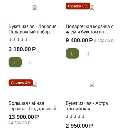
Скидка 6%
Букет из чая - Лобелия -
Подарочная корзина с
Подарочный набор
чаем и букетом из
чайный букет
сухоцветов Цвети от
9 400.00
Р
9 950.00
Р
счастья - Подарочный
набор с чаем
3 180.00
Р
Скидка 4%
Большая чайная
Букет из чая - Астра
корзина - Подарочный
альпийская -
набор с чаем и
Подарочный набор
13 900.00
Р
сладостями
чайный букет
14 500.00
Р
2 950.00
Р