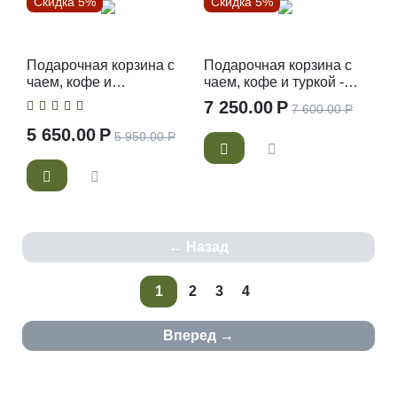
Скидка 5%
Скидка 5%
Подарочная корзина с
Подарочная корзина с
чаем, кофе и
чаем, кофе и туркой -
сладостями Навстречу
Подарочный набор чая
7 250.00
Р
7 600.00
Р
мечте - Подарочный
и кофе
набор чая и кофе
5 650.00
Р
5 950.00
Р
Назад
1
2
3
4
Вперед