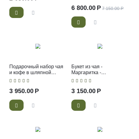
России. Порадуйте близких вам людей необычным
6 800.00
Р
чайным набором.
7 150.00
Р
Подарочный набор чая
Букет из чая -
и кофе в шляпной
Маргаритка -
коробке
Подарочный набор
чайный букет
3 950.00
Р
3 150.00
Р