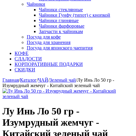
Чайники
Чайники стеклянные
Чайники Гунфу (типот) с кнопкой
Чайники глиняные
Чайники фарфоровые
Запчасти к чайникам
Посуда для кофе
Посуда для хранения
Посуда для японского чаепития
КОФЕ
СЛАДОСТИ
КОРПОРАТИВНЫЕ ПОДАРКИ
СКИДКИ
Главная
/
Каталог
/
ЧАЙ
/
Зеленый чай
/
Лу Инь Ло 50 гр -
Изумрудный жемчуг - Китайский зеленый чай
Лу Инь Ло 50 гр -
Изумрудный жемчуг -
Китайский зеленый чай