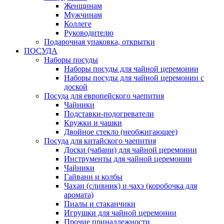
Женщинам
Мужчинам
Коллеге
Руководителю
Подарочная упаковка, открытки
ПОСУДА
Наборы посуды
Наборы посуды для чайной церемонии
Наборы посуды для чайной церемонии с
доской
Посуда для европейского чаепития
Чайники
Подставки-подогреватели
Кружки и чашки
Двойное стекло (необжигающее)
Посуда для китайского чаепития
Доски (чабани) для чайной церемонии
Инструменты для чайной церемонии
Чайники
Гайвани и колбы
Чахаи (сливник) и чахэ (коробочка для
аромата)
Пиалы и стаканчики
Игрушки для чайной церемонии
Прочие принадлежности