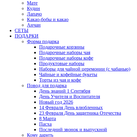
Мате
Кудин
Лапачо
Какао-бобы и какао
Анчан
СЕТЫ
ПОДАРКИ
Форма подарка
Подарочные корзины
Подарочные наборы чая
Подарочные наборы кофе
Продуктовые наборы
Наборы для чайной церемонии (с чабанью)
Чайные и кофейные букеты
Торты из чая и кофе
Повод для подарка
День знаний 1 Сентября
День Учителя и Воспитателя
Новый год 2026
14 Февраля День влюбленных
23 Февраля День защитника Отечества
8 Марта
Пасха
Последний звонок и выпускной
Кому дарить