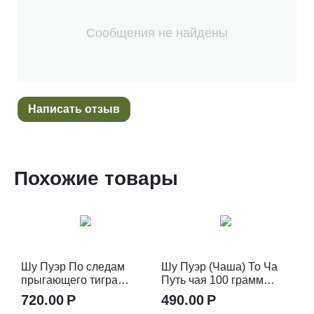
Сообщения не найдены
Написать отзыв
Похожие товары
Шу Пуэр По следам
Шу Пуэр (Чаша) То Ча
прыгающего тигра
Путь чая 100 грамм
(Блин) 315-357 гр 2018
2020 год
720.00
Р
490.00
Р
год