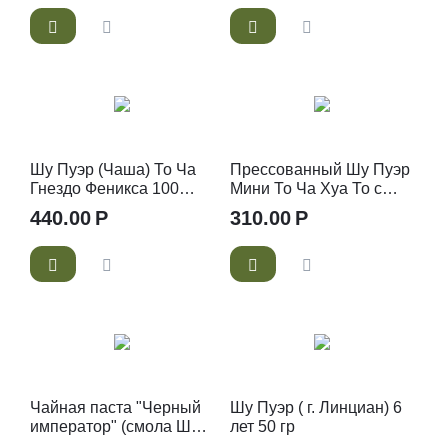
Шу Пуэр (Чаша) То Ча
Прессованный Шу Пуэр
Гнездо Феникса 100
Мини То Ча Хуа То с
грамм Фабрика Лао
хризантемой 50 гр
440.00
Р
310.00
Р
Цанг
Чайная паста "Черный
Шу Пуэр ( г. Линциан) 6
император" (смола Шу
лет 50 гр
Пуэра)