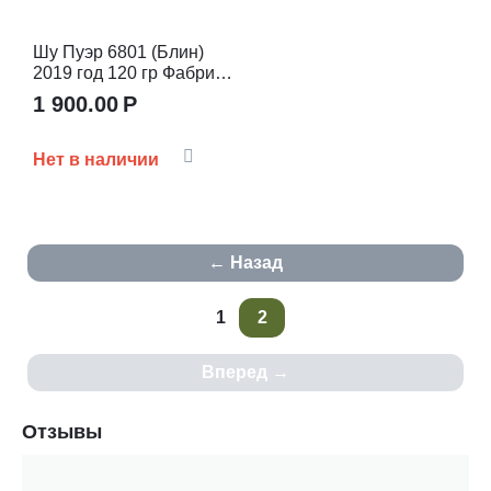
Шу Пуэр 6801 (Блин)
2019 год 120 гр Фабрика
Юньнань Пуэр Хун Чен
1 900.00
Р
Мао
Нет в наличии
Назад
1
2
Вперед
Отзывы