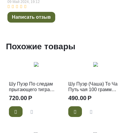
09 Май 2024, 19:12
Написать отзыв
Похожие товары
Шу Пуэр По следам
Шу Пуэр (Чаша) То Ча
прыгающего тигра
Путь чая 100 грамм
(Блин) 315-357 гр 2018
2020 год
720.00
Р
490.00
Р
год