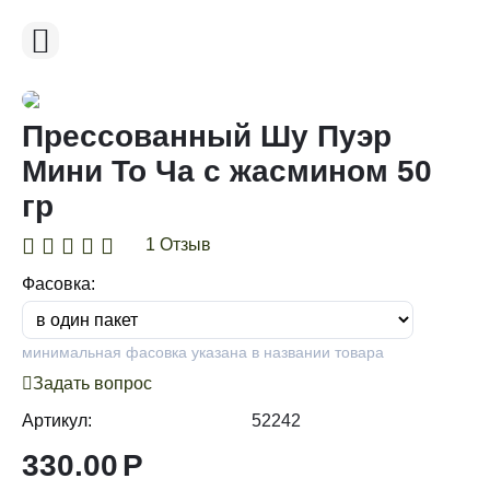
Прессованный Шу Пуэр
Мини То Ча c жасмином 50
гр
1 Отзыв
Фасовка:
минимальная фасовка указана в названии товара
Задать вопрос
Артикул:
52242
330.00
Р