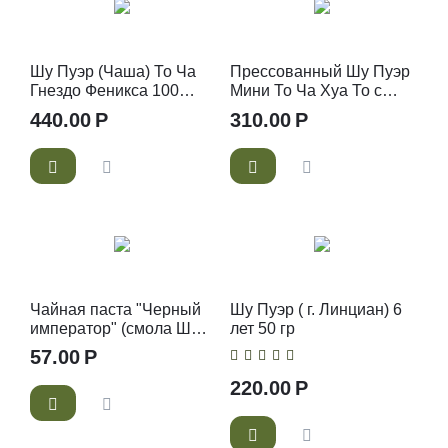
Шу Пуэр (Чаша) То Ча
Прессованный Шу Пуэр
Гнездо Феникса 100
Мини То Ча Хуа То с
грамм Фабрика Лао
хризантемой 50 гр
440.00
Р
310.00
Р
Цанг
Чайная паста "Черный
Шу Пуэр ( г. Линциан) 6
император" (смола Шу
лет 50 гр
Пуэра)
57.00
Р
220.00
Р