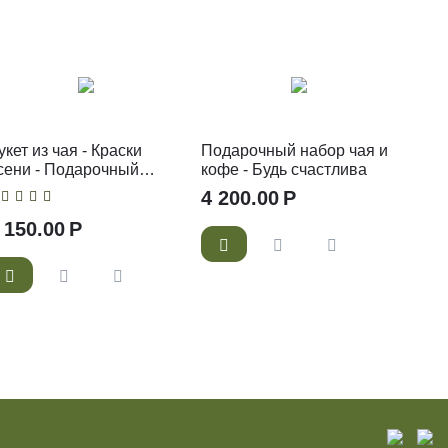
укет из чая - Краски
Подарочный набор чая и
сени - Подарочный
кофе - Будь счастлива
абор чайный букет
4 200.00
Р
 150.00
Р