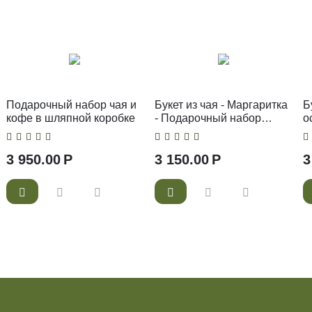
Подарочный набор чая и
Букет из чая - Маргаритка
Б
кофе в шляпной коробке
- Подарочный набор
о
чайный букет
н
3 950.00
Р
3 150.00
Р
3