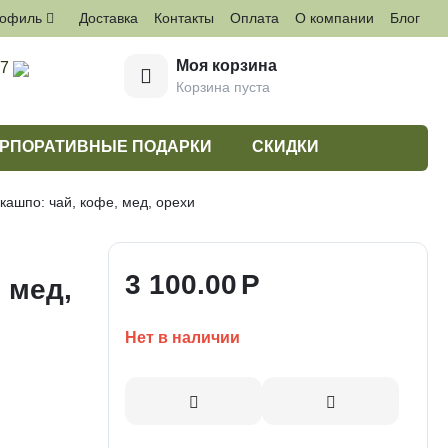
рофиль
Доставка
Контакты
Оплата
О компании
Блог
Моя корзина
27
Корзина пуста
РПОРАТИВНЫЕ ПОДАРКИ
СКИДКИ
ашпо: чай, кофе, мед, орехи
3 100.00
Р
 мед,
Нет в наличии