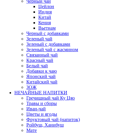
Черный чай
Цейлон
Индия
Китай
Кения
Вьетнам
Черный с добавками
Зеленый чай
Зеленый с добавками
Зеленый чай с жасмином
Связанный чай
Красный чай
Белый чай
Добавки к чаю
Японский чай
Китайский чай
ЗОЖ
НЕЧАЙНЫЕ НАПИТКИ
Гречишный чай Ку Цяо
Травы и сборы
Иван-чай
Цветы и ягоды
Фруктовый чай (напиток)
Ройбуш, Ханибуш
Мате