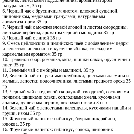
рябины, лепестками подсолнечника, ароматизатором
натуральным, 35 гр
6. Черный час с брусничным листом, клюквой сушёной,
шиповником, медовыми гранулами, натуральным
ароматизатором 35 гр
7. Черный чай с можжевеловой ягодой и листом смородины,
листьями вербены, ароматом чёрной смородины 35 гр
8. Черный чай с липой 35 гр
9. Смесь цейлонских и индийских чаёв с добавлением цедры
и лепестков апельсина и кусочков яблока, со сладким
карамельным ароматом 35 гр
10. Травяной сбор: ромашка, мята, шишки ольхи, брусничный
лист, 35 гр
11. Зеленый чай с имбирём и малиной, 35 гр
12, Зеленый чай с с цукатами клубники, цветками жасмина и
мальвы, лепестки подсолнечника, листьями грецкого ореха 35
гр
13, Черный чай с кедровой скорлупой, гвоздикой, сосновыми
почками, шишками ольхи, соплодиями хмеля, кусочками
ананаса, душистым перцем, листьями стевии 35 гр
14, Зеленый чай с лепестками календулы, кусочками папайи и
груши, изюм 35 гр
15. Фруктовый напиток: гибискус, боярышник,рябина,
клюква, 35 гр
16. Фруктовый напиток: гибискус, яблоко, шиповник