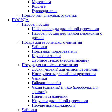
Мужчинам
Коллеге
Руководителю
Подарочная упаковка, открытки
ПОСУДА
Наборы посуды
Наборы посуды для чайной церемонии
Наборы посуды для чайной церемонии с
доской
Посуда для европейского чаепития
Чайники
Подставки-подогреватели
Кружки и чашки
Двойное стекло (необжигающее)
Посуда для китайского чаепития
Доски (чабани) для чайной церемонии
Инструменты для чайной церемонии
Чайники
Гайвани и колбы
Чахаи (сливник) и чахэ (коробочка для
аромата)
Пиалы и стаканчики
Игрушки для чайной церемонии
Прочие принадлежности
Чайники