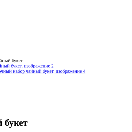
айный букет
й букет