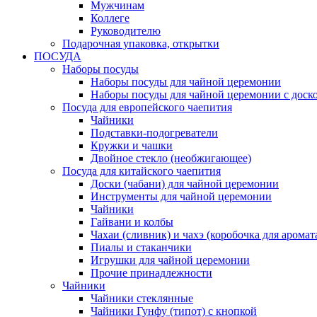
Мужчинам
Коллеге
Руководителю
Подарочная упаковка, открытки
ПОСУДА
Наборы посуды
Наборы посуды для чайной церемонии
Наборы посуды для чайной церемонии с доск
Посуда для европейского чаепития
Чайники
Подставки-подогреватели
Кружки и чашки
Двойное стекло (необжигающее)
Посуда для китайского чаепития
Доски (чабани) для чайной церемонии
Инструменты для чайной церемонии
Чайники
Гайвани и колбы
Чахаи (сливник) и чахэ (коробочка для аромат
Пиалы и стаканчики
Игрушки для чайной церемонии
Прочие принадлежности
Чайники
Чайники стеклянные
Чайники Гунфу (типот) с кнопкой