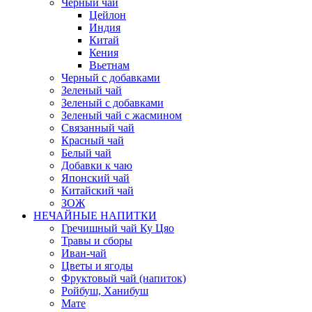
Черный чай
Цейлон
Индия
Китай
Кения
Вьетнам
Черный с добавками
Зеленый чай
Зеленый с добавками
Зеленый чай с жасмином
Связанный чай
Красный чай
Белый чай
Добавки к чаю
Японский чай
Китайский чай
ЗОЖ
НЕЧАЙНЫЕ НАПИТКИ
Гречишный чай Ку Цяо
Травы и сборы
Иван-чай
Цветы и ягоды
Фруктовый чай (напиток)
Ройбуш, Ханибуш
Мате