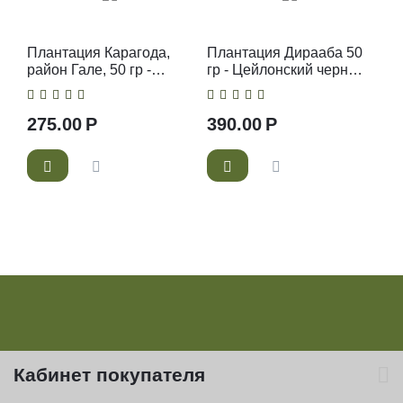
Плантация Карагода,
Плантация Дирааба 50
район Гале, 50 гр -
гр - Цейлонский черный
Цейлонский черный чай
чай FOP1
FOP1
275.00
Р
390.00
Р
Кабинет покупателя