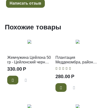
Написать отзыв
Похожие товары
Жемчужина Цейлона 50
Плантация
гр - Цейлонский черный
Меддекомбра, район
чай PEKOE
Ува, 50 гр - Цейлонский
330.00
Р
черный чай ОР
280.00
Р