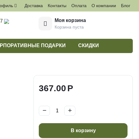
рофиль
Доставка
Контакты
Оплата
О компании
Блог
Моя корзина
27
Корзина пуста
РПОРАТИВНЫЕ ПОДАРКИ
СКИДКИ
367.00
Р
−
+
В корзину