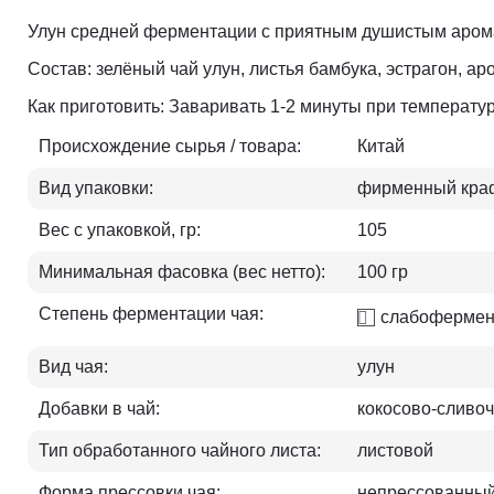
Улун средней ферментации с приятным душистым аромат
Состав: зелёный чай улун, листья бамбука, эстрагон, а
Как приготовить: Заваривать 1-2 минуты при температуре
Происхождение сырья / товара:
Китай
Вид упаковки:
фирменный краф
Вес с упаковкой, гр:
105
Минимальная фасовка (вес нетто):
100 гр
Степень ферментации чая:
слабофермен
Вид чая:
улун
Добавки в чай:
кокосово-сливо
Тип обработанного чайного листа:
листовой
Форма прессовки чая:
непрессованны