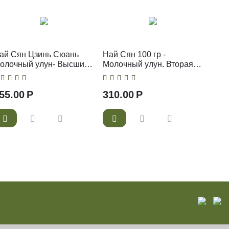
ай Сян Цзинь Сюань
Най Сян 100 гр -
олочный улун- Высший
Молочный улун. Вторая
орт 50 гр
категория.
55.00
Р
310.00
Р