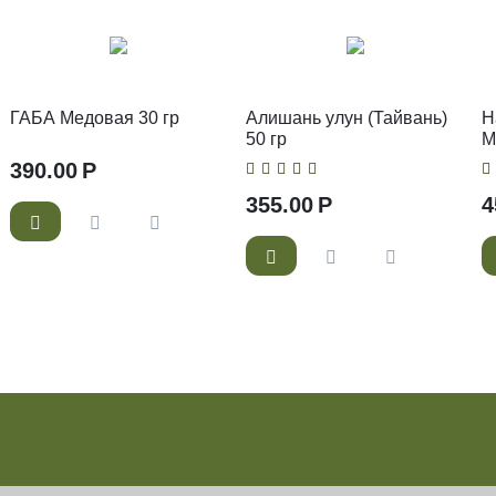
ГАБА Медовая 30 гр
Алишань улун (Тайвань)
Н
50 гр
М
с
390.00
Р
355.00
Р
4