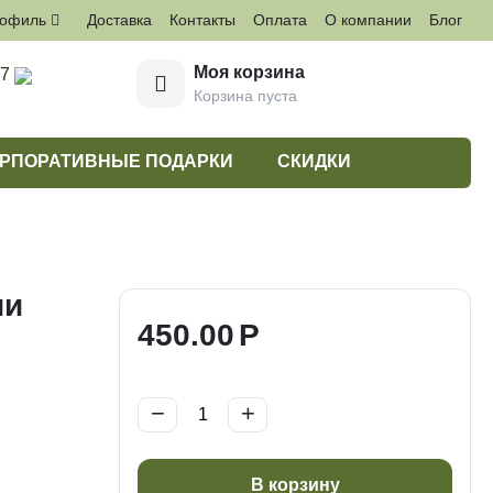
рофиль
Доставка
Контакты
Оплата
О компании
Блог
Моя корзина
27
Корзина пуста
РПОРАТИВНЫЕ ПОДАРКИ
СКИДКИ
ии
450.00
Р
−
+
В корзину