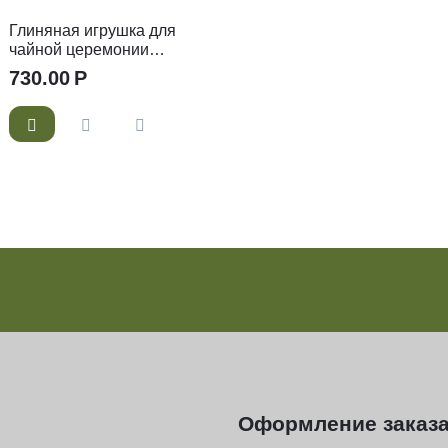
Глиняная игрушка для
чайной церемонии
Трехлапая жаба
730.00
Р
Оформление заказ